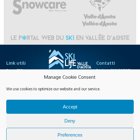
Link utili
Contatti
Espace PRO
Telefono +39.0165.238871
sociétés des télépheriques
info@skilife.ski
Manage Cookie Consent
We use cookies to optimize our website and our service.
Privacy
Accessibilité
Achats en ligne
Accept
Gérer les cookies
Guarda tutte le novità
Deny
Preferences