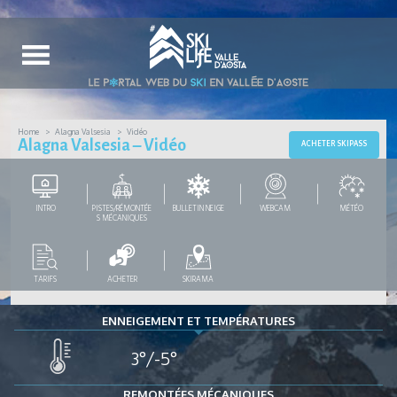
Home
Alagna Valsesia
Vidéo
Alagna Valsesia – Vidéo
ACHETER SKIPASS
INTRO
PISTES/RÉMONTÉE
BULLETIN NEIGE
WEBCAM
MÉTÉO
S MÉCANIQUES
TARIFS
ACHETER
SKIRAMA
ENNEIGEMENT ET TEMPÉRATURES
3°/-5°
REMONTÉES MÉCANIQUES