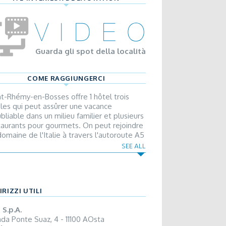
Guarda gli spot della località
COME RAGGIUNGERCI
nt-Rhémy-en-Bosses offre 1 hôtel trois
iles qui peut assûrer une vacance
bliable dans un milieu familier et plusieurs
taurants pour gourmets. On peut rejoindre
domaine de l'Italie à travers l'autoroute A5
in-Aoste, sortie Aosta-Est, puis continuer
SEE ALL
la bretelle en direction Grand Saint
nard jusqu'à Saint-Rhémy-en-Bosses. De la
nce et de la Suisse à travers le tunnel du
d Saint Bernard, puis sur la s.s. 27 jusqu'à
IRIZZI UTILI
nt-Rhémy-en-Bosses.
 S.p.A.
ada Ponte Suaz, 4 - 11100 AOsta