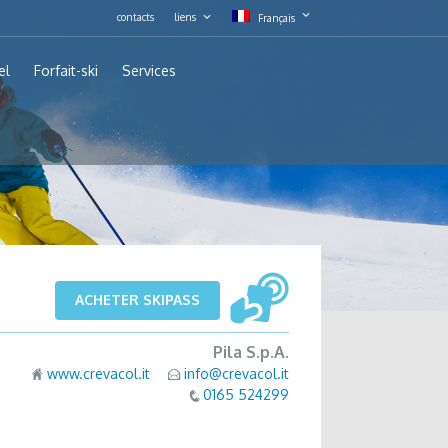
contacts
liens
Français
el
Forfait-ski
Services
ACHETER SKIPASS
Pila S.p.A.
www.crevacol.it
info@crevacol.it
0165 524299