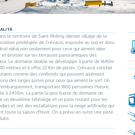
CALITÀ
ns le territoire de Saint-Rhémy, dernier village de la
position privilégiée de Crévacol, exposée au sud et donc
ndroit idéal non seulement pour ceux qui aiment skier
r et bronzer sur les terrasses panoramiques des
eur. Le domaine skiable se développe à partir de 1640m
 mètres et il offre 22 Km de pistes. Crévacol satisfait
ébutants comme des confirmés qui peuvent aisément
ussi des larges pistes pour ceux qui aiment le surf. Un
d'embarquement, transportant 1800 personnes l'heure,
ble à 2450m. La partie la plus basse du domaine de
 un deuxième télésiège et un patis roulant pour les
es et ont des installations pour la neige artificielle qui
t toute la saison d'hiver. On a prévu en outre une piste
lubs.