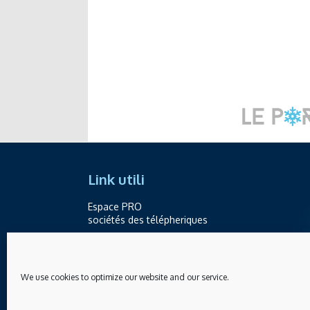
Link utili
Espace PRO
sociétés des télépheriques
Contatti
Telefono +39.0165.238871
We use cookies to optimize our website and our service.
info@skilife.ski