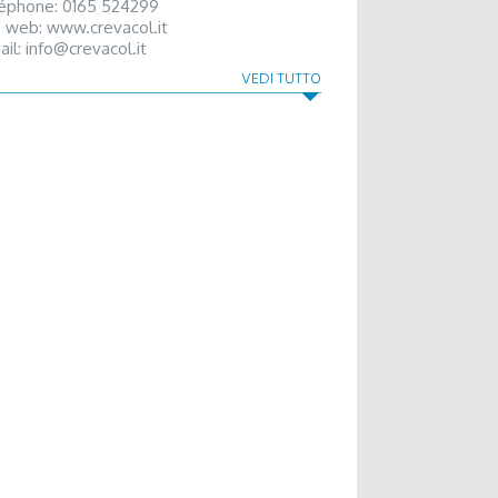
éphone: 0165 524299
e web:
www.crevacol.it
ail:
info@crevacol.it
ola di Sci Gran San Bernardo
VEDI TUTTO
 Flassin - 11010 Saint-Oyen
éphone: 0165 780610 - 333 5056345
ail:
scuolascigsbernardo@libero.it