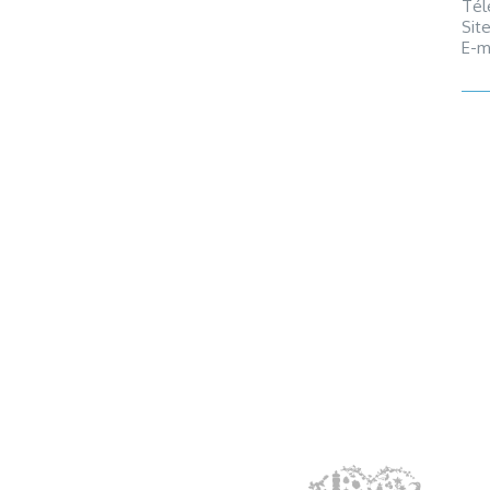
Tél
Sit
E-m
Scu
Loc.
Tél
E-m