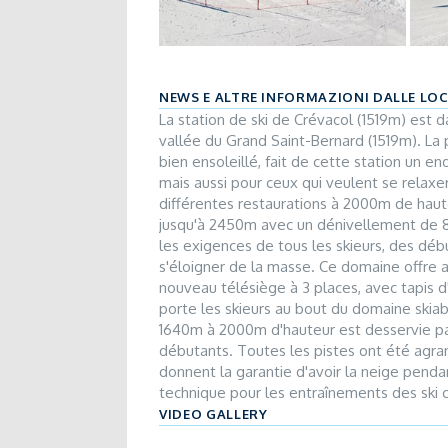
NEWS E ALTRE INFORMAZIONI DALLE LO
La station de ski de Crévacol (1519m) est da
vallée du Grand Saint-Bernard (1519m). La 
bien ensoleillé, fait de cette station un e
mais aussi pour ceux qui veulent se relaxe
différentes restaurations à 2000m de haut
jusqu'à 2450m avec un dénivellement de 810
les exigences de tous les skieurs, des d
s'éloigner de la masse. Ce domaine offre a
nouveau télésiège à 3 places, avec tapis 
porte les skieurs au bout du domaine skia
1640m à 2000m d'hauteur est desservie par
débutants. Toutes les pistes ont été agrandi
donnent la garantie d'avoir la neige pendan
technique pour les entraînements des ski c
VIDEO GALLERY