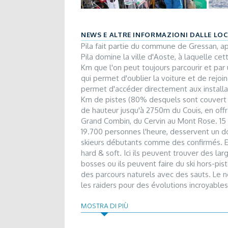
NEWS E ALTRE INFORMAZIONI DALLE LO
Pila fait partie du commune de Gressan, 
Pila domine la ville d'Aoste, à laquelle ce
Km que l'on peut toujours parcourir et pa
qui permet d'oublier la voiture et de rejoin
permet d'accéder directement aux installat
Km de pistes (80% desquels sont couvert p
de hauteur jusqu'à 2750m du Couis, en off
Grand Combin, du Cervin au Mont Rose. 15
19.700 personnes l'heure, desservent un do
skieurs débutants comme des confirmés. En 
hard & soft. Ici ils peuvent trouver des lar
bosses ou ils peuvent faire du ski hors-pis
des parcours naturels avec des sauts. Le
les raiders pour des évolutions incroyable
"Fun Park" attend les grands et les petits 
MOSTRA DI PIÙ
sympathiques bouées gonflabes. Dans cette
écoles de ski (Ecole de ski de Pila et Ecole 
différentes disciplines de ski et avec leur