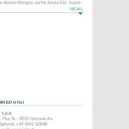
in-Aoste-Morgex, sortie Aosta-Est. Suivre
irection Pollein-Charvensod-Pila sur la
SEE ALL
te régionale. De Aoste il est possible
iver au domaine skiable de Pila grâce à la
écabine Aosta-Pila. De l'étranger à travers
Tunnel du Grand Saint Bernard ou le Tunnel
ont Blanc, suivre la direction Aoste sur la
26 ou la s.s. 27 et une fois dans le centre
e suivre la direction Gressan-Pila. Par train:
ne Turin-Milan / Chivasso-Aoste. Depuis la
e de chemin de fer, on peut se rendre à
d jusqu’à la gare de départ de la
écabine Aoste-Pila, par un court passage
errain.
IRIZZI UTILI
 S.p.A.
. Pila, 16 - 11020 Gressan Ao
éphone: +39 0165 521148