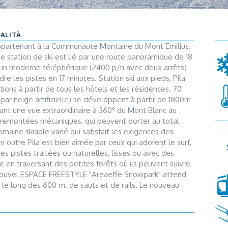
CALITÀ
appartenant à la Communauté Montaine du Mont Emilius.
tte station de ski est lié par une route panoramique de 18
r un moderne téléphérique (2400 p/h avec deux arrêts)
dre les pistes en 17 minutes. Station ski aux pieds, Pila
ions à partir de tous les hôtels et les résidences. 70
ar neige artificielle) se développent à partir de 1800m
rant une vue extraordinaire à 360° du Mont Blanc au
 remontées mécaniques, qui peuvent porter au total
maine skiable varié qui satisfait les exigences des
outre Pila est bien aimée par ceux qui adorent le surf,
ges pistes traitées ou naturelles, lisses ou avec des
te en traversant des petites forêts où ils peuvent suivre
 nouvel ESPACE FREESTYLE "Areaeffe Snowpark" attend
s le long des 600 m. de sauts et de rails. Le nouveau
pour affronter les parcours ludiques à califourchon de
 station travaillent plus de 180 instructeurs de deux
de ski Evolution). Ils sont spécialisés dans les
 sourire et leur compétence améliorer votre style sera