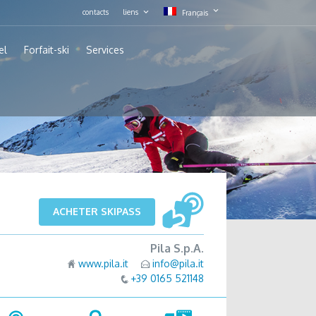
contacts
liens
Français
el
Forfait-ski
Services
ACHETER SKIPASS
Pila S.p.A.
www.pila.it
info@pila.it
+39 0165 521148