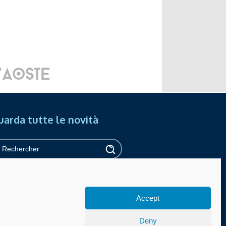
uarda tutte le novità
ivacy
Accessibilité
Achats en ligne
Accept
Gérer les cookies
Deny