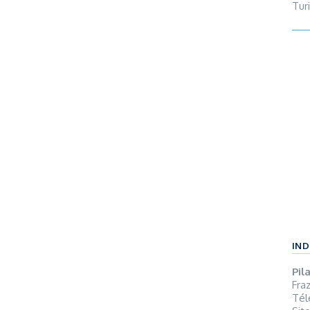
Tur
la d
rou
arr
tél
le 
du M
s.s.
vill
lig
gar
pie
tél
sout
IND
Pila
Fraz
Tél