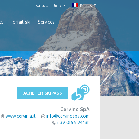
contacts
liens
Français
el
Forfait-ski
Services
ACHETER SKIPASS
Cervino SpA
www.cervinia.it
info@cervinospa.com
+ 39 0166 944311