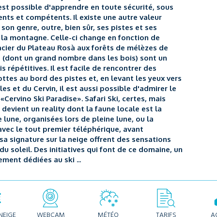
l est possible d'apprendre en toute sécurité, sous
ients et compétents. Il existe une autre valeur
on genre, outre, bien sûr, ses pistes et ses
 la montagne. Celle-ci change en fonction de
lacier du Plateau Rosà aux forêts de mélèzes de
s (dont un grand nombre dans les bois) sont un
s répétitives. Il est facile de rencontrer des
tes au bord des pistes et, en levant les yeux vers
s et du Cervin, il est aussi possible d'admirer le
 «Cervino Ski Paradise». Safari Ski, certes, mais
devient un reality dont la faune locale est la
 lune, organisées lors de pleine lune, ou la
avec le tout premier téléphérique, avant
 sa signature sur la neige offrent des sensations
du soleil. Des initiatives qui font de ce domaine, un
ment dédiées au ski ...
NEIGE
WEBCAM
MÉTÉO
TARIFS
A