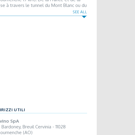
sse à travers le tunnel du Mont Blanc ou du
nd San Bernard et puis prendre l’autoroute
SEE ALL
irection Torino (sortie Chatillon/Saint
cent). Il existe un service de autobus de
no et Torino ( info sur : www.Savda.it); la
e la plus proche est celle de
illon/Saint Vincent ( info sur :
.trenitalia.it). Pour ceux qui préfèrent
ion, aéroport de : Torino-Caselle (118 km),
ano- Malpensa (160km), Milano –Linate (180
, Ginevra (Suisse 189 km).
IRIZZI UTILI
vino SpA
 Bardoney, Breuil Cervinia - 11028
tournenche (AO)