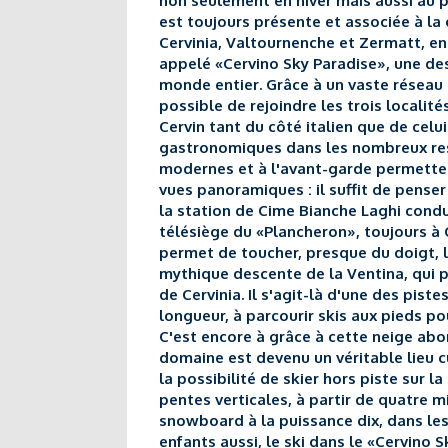
non seulement en hiver mais aussi au p
est toujours présente et associée à la 
Cervinia, Valtournenche et Zermatt, en
appelé «Cervino Sky Paradise», une des
monde entier. Grâce à un vaste réseau
possible de rejoindre les trois localit
Cervin tant du côté italien que de celu
gastronomiques dans les nombreux rest
modernes et à l'avant-garde permette
vues panoramiques : il suffit de penser 
la station de Cime Bianche Laghi condu
télésiège du «Plancheron», toujours à C
permet de toucher, presque du doigt, 
mythique descente de la Ventina, qui p
de Cervinia. Il s'agit-là d'une des pist
longueur, à parcourir skis aux pieds p
C'est encore à grâce à cette neige abo
domaine est devenu un véritable lieu c
la possibilité de skier hors piste sur 
pentes verticales, à partir de quatre m
snowboard à la puissance dix, dans le
enfants aussi, le ski dans le «Cervino