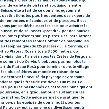
rintemps. C'est précisément la «belle» neige qui
grande variété de pistes et aux liaisons entre
 Suisse, elle a fait de ce domaine, également
 destinations les plus fréquentées des skieurs du
 de remontées mécaniques et de parcours, il est
és sans jamais déchausser les skis pour admirer le
i suisse, et de se laisser «prendre» par des pauses
aurants présents sur les pistes. Des installations
nt des remontées rapides offrant de magnifiques
au téléphérique (de 125 places) qui, à Cervinia, de
it au Plateau Rosà situé à 3 500 mètres, ou
ervinia, dont l'arrivée sous les Crêtes du Furggen,
le sommet du Cervin. N'oublions pas non plus la
art du Plateau Rosà pour terminer dans le village
es les plus célèbres au monde en raison de sa
our découvrir la beauté du paysage environnant.
ndante que le freeride est devenu un must. Le
ulte pour les passionnés de cette discipline qui ont
la poudreuse, en zigzaguant ou en surfant sur les
ille mètres. Cette neige permet de pratiquer le
s snowparks équipés du domaine. Et pour les
 Ski Paradise» est synonyme de divertissement à