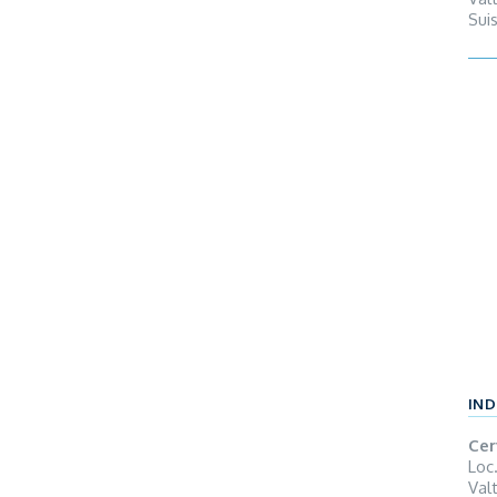
Sui
Gra
A5 d
Vin
Mila
gar
Chat
www
l’av
Mil
km)
IND
Cer
Loc.
Val