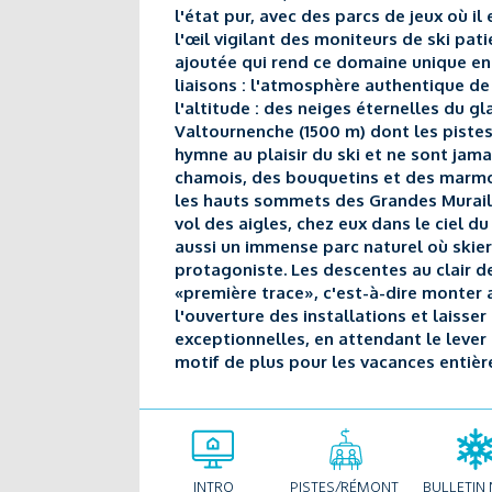
l'état pur, avec des parcs de jeux où i
l'œil vigilant des moniteurs de ski pat
ajoutée qui rend ce domaine unique en s
liaisons : l'atmosphère authentique de
l'altitude : des neiges éternelles du g
Valtournenche (1500 m) dont les piste
hymne au plaisir du ski et ne sont jamai
chamois, des bouquetins et des marmot
les hauts sommets des Grandes Muraille
vol des aigles, chez eux dans le ciel du
aussi un immense parc naturel où skier 
protagoniste. Les descentes au clair de
«première trace», c'est-à-dire monter 
l'ouverture des installations et laisser
exceptionnelles, en attendant le lever 
motif de plus pour les vacances entière
INTRO
PISTES/RÉMONT
BULLETIN 