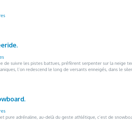
res
eeride.
es
ue de suivre les pistes battues, préfèrent serpenter sur la neige te
iques, l’on redescend le long de versants enneigés, dans le sil
nowboard.
res
 et pure adrénaline, au-delà du geste athlétique, c’est de snowbo