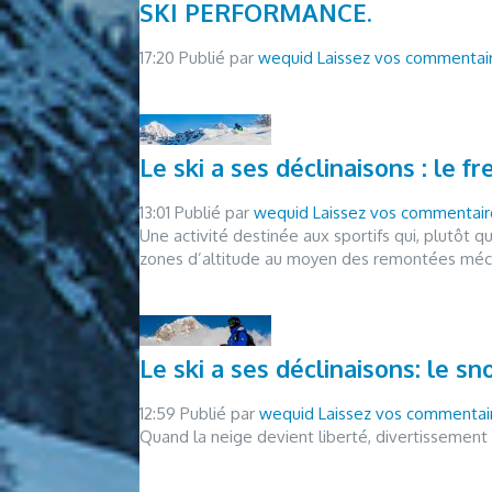
SKI PERFORMANCE.
17:20
Publié par
wequid
Laissez vos commentai
Le ski a ses déclinaisons : le fr
13:01
Publié par
wequid
Laissez vos commentair
Une activité destinée aux sportifs qui, plutôt q
zones d’altitude au moyen des remontées mécan
Le ski a ses déclinaisons: le s
12:59
Publié par
wequid
Laissez vos commentai
Quand la neige devient liberté, divertissement