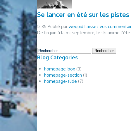
Se lancer en été sur les pistes
12:35
Publié par
wequid
Laissez vos commentai
De fin juin à la mi-septembre, le ski anime l’été
Rechercher
Blog Categories
homepage-box
(3)
homepage-section
(1)
homepage-slide
(7)