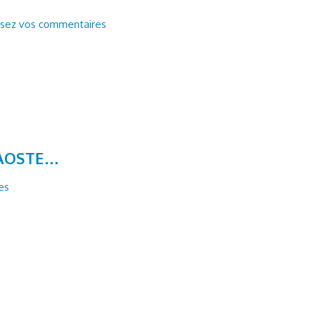
ssez vos commentaires
’AOSTE…
es