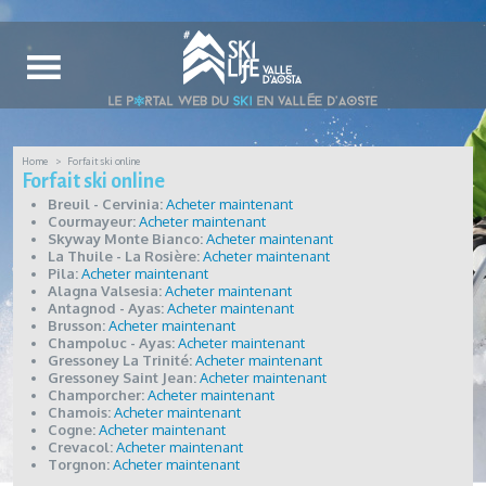
Home
Forfait ski online
Forfait ski online
Breuil - Cervinia:
Acheter maintenant
Courmayeur:
Acheter maintenant
Skyway Monte Bianco:
Acheter maintenant
La Thuile - La Rosière:
Acheter maintenant
Pila:
Acheter maintenant
Alagna Valsesia:
Acheter maintenant
Antagnod - Ayas:
Acheter maintenant
Brusson:
Acheter maintenant
Champoluc - Ayas:
Acheter maintenant
Gressoney La Trinité:
Acheter maintenant
Gressoney Saint Jean:
Acheter maintenant
Champorcher:
Acheter maintenant
Chamois:
Acheter maintenant
Cogne:
Acheter maintenant
Crevacol:
Acheter maintenant
Torgnon:
Acheter maintenant