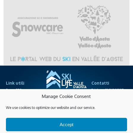
Link utili
Contatti
Espace PRO
Telefono +39.0165.238871
sociétés des télépheriques
info@skilife.ski
Manage Cookie Consent
We use cookies to optimize our website and our service.
Privacy
Accessibilité
Achats en ligne
Accept
Gérer les cookies