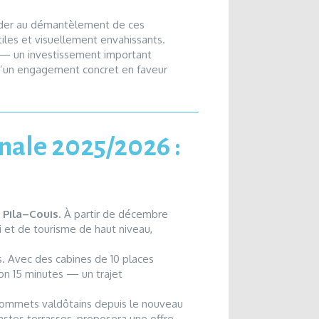
céder au démantèlement de ces
tiles et visuellement envahissants.
s — un investissement important
d’un engagement concret en faveur
rnale 2025/2026 :
 Pila–Couis
. À partir de décembre
i et de tourisme de haut niveau,
s. Avec des cabines de 10 places
ron 15 minutes — un trajet
ux sommets valdôtains depuis le nouveau
vastes terrasses, proposera une offre