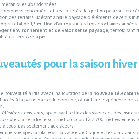
es mécaniques abandonnées.
es communes concernées et les sociétés de gestion pourront pro
ation des terrains, libérant ainsi le paysage d’éléments devenus inu
budget total de
1,5 million d’euros
sur les trois prochaines année
ger l’environnement et de valoriser le paysage
, témoignant 
le du territoire alpin.
uveautés pour la saison hive
e nouveauté à Pila avec l’inauguration de la
nouvelle télécabine
 l’accès à la partie haute du domaine, offrant une expérience de sk
on.
élésièges existants, optimisant le flux des skieurs et des visiteur
a possible d’atteindre le sommet du Couis 1 à 2 700 mètres en envi
 à tous, pas seulement aux skieurs.
mirer une vue spectaculaire sur la vallée de Cogne et les principa
Cette structure, caractérisée par ses grandes baies vitrées et ses 