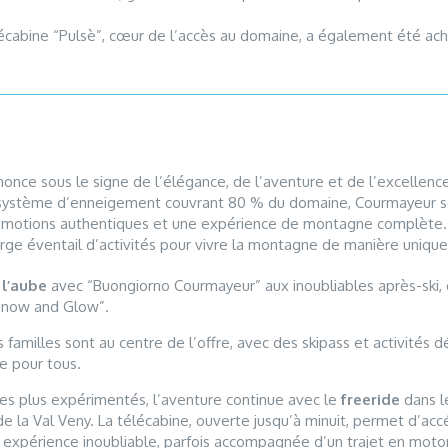
lécabine “Pulsè”, cœur de l’accès au domaine, a également été ach
once sous le signe de l’élégance, de l’aventure et de l’excellenc
n système d’enneigement couvrant 80 % du domaine, Courmayeur s
 émotions authentiques et une expérience de montagne complète.
rge éventail d’activités pour vivre la montagne de manière unique
 l’aube
avec “Buongiorno Courmayeur” aux inoubliables après-ski, 
Snow and Glow”.
 familles sont au centre de l’offre, avec des skipass et activités d
e pour tous.
es plus expérimentés, l’aventure continue avec le
freeride
dans l
 de la Val Veny. La télécabine, ouverte jusqu’à minuit, permet d’a
ne expérience inoubliable, parfois accompagnée d’un trajet en moto