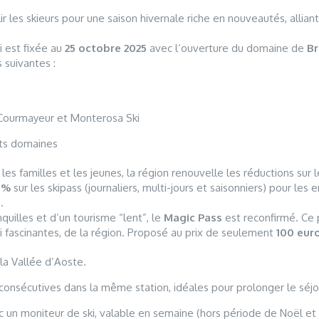
r les skieurs pour une saison hivernale riche en nouveautés, alliant
ki est fixée au
25 octobre 2025
avec l’ouverture du domaine de
Br
 suivantes :
 Courmayeur et Monterosa Ski
ts domaines
 familles et les jeunes, la région renouvelle les réductions sur l
 %
sur les skipass (journaliers, multi-jours et saisonniers) pour les 
.
quilles et d’un tourisme “lent”, le
Magic Pass
est reconfirmé. Ce 
i fascinantes, de la région. Proposé au prix de seulement
100 eur
la Vallée d’Aoste.
 consécutives dans la même station, idéales pour prolonger le séjo
 un moniteur de ski, valable en semaine (hors période de Noël et 