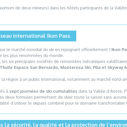
ximum de deux mineurs) dans les hôtels participants de la Vallée 
éseau international Ikon Pass.
sur le marché mondial du ski en rejoignant officiellement l’
Ikon Pa
gne les plus renommées du monde.
26, les six principales sociétés de remontées mécaniques valdôtai
 Thuile Espace San Bernardo, Monterosa Ski, Pila et Skyway
r la région à un public international, notamment au marché nord-amé
cès à
sept journées de ski cumulables
dans la Vallée d’Aoste. Pou
Les deux formules permettent de skier toute la saison sans aucune 
lité d’utiliser le skipass combiné pour le domaine transfrontalier
s la sécurité, la qualité et la protection de l’envi