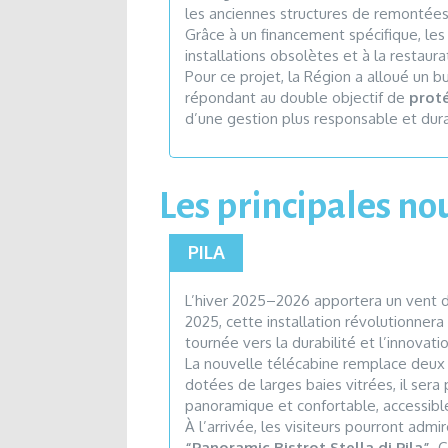
les anciennes structures de remonté
Grâce à un financement spécifique, l
installations obsolètes et à la restaur
Pour ce projet, la Région a alloué un 
répondant au double objectif de
proté
d’une gestion plus responsable et durab
Les principales no
PILA
L’hiver 2025–2026 apportera un vent d
2025, cette installation révolutionnera
tournée vers la durabilité et l’innovati
La nouvelle télécabine remplace deux t
dotées de larges baies vitrées, il ser
panoramique et confortable, accessible
À l’arrivée, les visiteurs pourront ad
“Panoramic Bistrot Stella di Pila”
. 