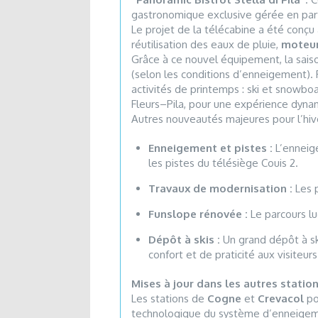
gastronomique exclusive gérée en par
Le projet de la télécabine a été conçu
réutilisation des eaux de pluie,
moteur
Grâce à ce nouvel équipement, la saiso
(selon les conditions d’enneigement). P
activités de printemps : ski et snowboa
Fleurs–Pila, pour une expérience dynam
Autres nouveautés majeures pour l’hi
Enneigement et pistes :
L’enneige
les pistes du télésiège Couis 2.
Travaux de modernisation :
Les p
Funslope rénovée :
Le parcours lu
Dépôt à skis :
Un grand dépôt à sk
confort et de praticité aux visiteurs
Mises à jour dans les autres statio
Les stations de
Cogne
et
Crevacol
po
technologique du système d’enneigemen