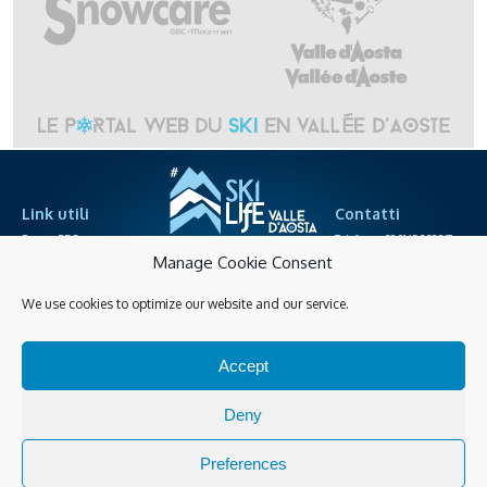
Link utili
Contatti
Espace PRO
Telefono +39.0165.238871
sociétés des télépheriques
info@skilife.ski
Manage Cookie Consent
We use cookies to optimize our website and our service.
Privacy
Accessibilité
Achats en ligne
Accept
Gérer les cookies
Guarda tutte le novità
Deny
Preferences