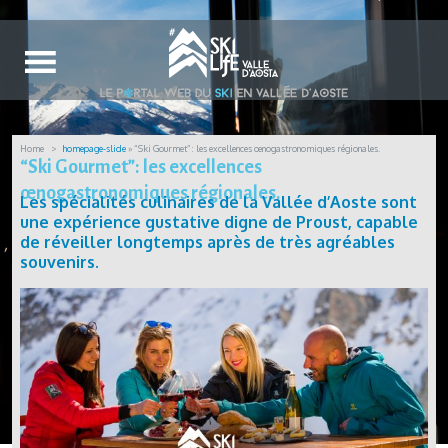
Home
homepage-slide
» “Ski Gourmet”: les excellences œnogastronomiques régionales.
“Ski Gourmet”: les excellences
œnogastronomiques régionales.
Les spécialités culinaires de la Vallée d’Aoste sont
une expérience gustative digne de Proust, capable
de réveiller longtemps après de très agréables
souvenirs.