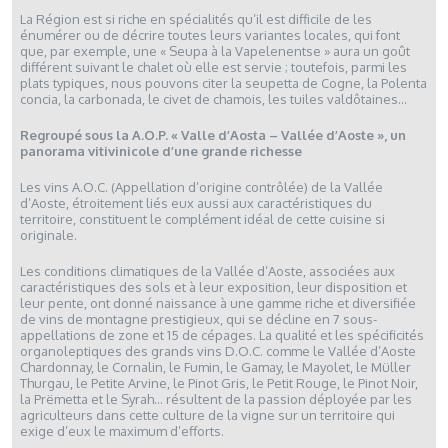
La Région est si riche en spécialités qu’il est difficile de les
énumérer ou de décrire toutes leurs variantes locales, qui font
que, par exemple, une « Seupa à la Vapelenentse » aura un goût
différent suivant le chalet où elle est servie ; toutefois, parmi les
plats typiques, nous pouvons citer la seupetta de Cogne, la Polenta
concia, la carbonada, le civet de chamois, les tuiles valdôtaines…
Regroupé sous la A.O.P. « Valle d’Aosta – Vallée d’Aoste », un
panorama vitivinicole d’une grande richesse
Les vins A.O.C. (Appellation d’origine contrôlée) de la Vallée
d’Aoste, étroitement liés eux aussi aux caractéristiques du
territoire, constituent le complément idéal de cette cuisine si
originale.
Les conditions climatiques de la Vallée d’Aoste, associées aux
caractéristiques des sols et à leur exposition, leur disposition et
leur pente, ont donné naissance à une gamme riche et diversifiée
de vins de montagne prestigieux, qui se décline en 7 sous-
appellations de zone et 15 de cépages. La qualité et les spécificités
organoleptiques des grands vins D.O.C. comme le Vallée d’Aoste
Chardonnay, le Cornalin, le Fumin, le Gamay, le Mayolet, le Müller
Thurgau, le Petite Arvine, le Pinot Gris, le Petit Rouge, le Pinot Noir,
la Prëmetta et le Syrah… résultent de la passion déployée par les
agriculteurs dans cette culture de la vigne sur un territoire qui
exige d’eux le maximum d’efforts.