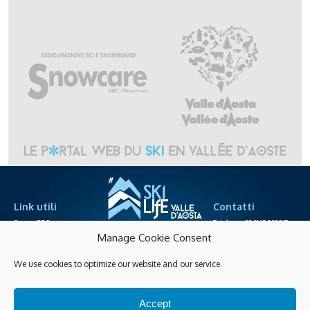
Link utili
Contatti
Espace PRO
Telefono +39.0165.238871
sociétés des télépheriques
info@skilife.ski
Manage Cookie Consent
We use cookies to optimize our website and our service.
Privacy
Accessibilité
Achats en ligne
Accept
Gérer les cookies