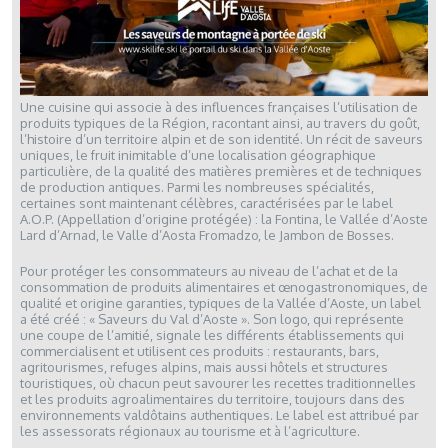
Une cuisine qui associe à des influences françaises l’utilisation de
produits typiques de la Région, racontant ainsi, au travers du goût,
l’histoire d’un territoire alpin et de son identité. Un récit de saveurs
uniques, le fruit inimitable d’une localisation géographique
particulière, de la qualité des matières premières et de techniques
de production antiques. Parmi les nombreuses spécialités,
certaines sont maintenant célèbres, caractérisées par le label
A.O.P. (Appellation d’origine protégée) : la Fontina, le Vallée d’Aoste
Lard d’Arnad, le Valle d’Aosta Fromadzo, le Jambon de Bosses.
Pour protéger les consommateurs au niveau de l’achat et de la
consommation de produits alimentaires et œnogastronomiques, de
qualité et origine garanties, typiques de la Vallée d’Aoste, un label
a été créé : « Saveurs du Val d’Aoste ». Son logo, qui représente
une coupe de l’amitié, signale les différents établissements qui
commercialisent et utilisent ces produits : restaurants, bars,
agritourismes, refuges alpins, mais aussi hôtels et structures
touristiques, où chacun peut savourer les recettes traditionnelles
et les produits agroalimentaires du territoire, toujours dans des
environnements valdôtains authentiques. Le label est attribué par
les assessorats régionaux au tourisme et à l’agriculture.