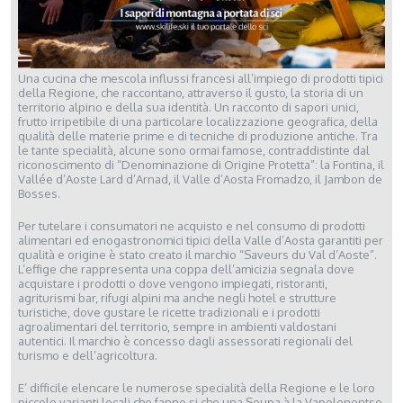
Una cucina che mescola influssi francesi all’impiego di prodotti tipici
della Regione, che raccontano, attraverso il gusto, la storia di un
territorio alpino e della sua identità. Un racconto di sapori unici,
frutto irripetibile di una particolare localizzazione geografica, della
qualità delle materie prime e di tecniche di produzione antiche. Tra
le tante specialità, alcune sono ormai famose, contraddistinte dal
riconoscimento di “Denominazione di Origine Protetta”: la Fontina, il
Vallée d’Aoste Lard d’Arnad, il Valle d’Aosta Fromadzo, il Jambon de
Bosses.
Per tutelare i consumatori ne acquisto e nel consumo di prodotti
alimentari ed enogastronomici tipici della Valle d’Aosta garantiti per
qualità e origine è stato creato il marchio “Saveurs du Val d’Aoste”.
L’effige che rappresenta una coppa dell’amicizia segnala dove
acquistare i prodotti o dove vengono impiegati, ristoranti,
agriturismi bar, rifugi alpini ma anche negli hotel e strutture
turistiche, dove gustare le ricette tradizionali e i prodotti
agroalimentari del territorio, sempre in ambienti valdostani
autentici. Il marchio è concesso dagli assessorati regionali del
turismo e dell’agricoltura.
E’ difficile elencare le numerose specialità della Regione e le loro
piccole varianti locali che fanno si che una Seupa à la Vapelenentse