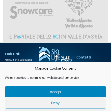
Link utili
Contatti
Associazione Valdostana
Impianti a fune
Telefono +39.0165.238871
Area agenzie
info@skilife.ski
Manage Cookie Consent
Società funiviarie
We use cookies to optimize our website and our service.
Skipass online
Privacy
Cookies policy
Accessibilità
Accept
Gestisci Cookies
Guarda tutte le novità
Deny