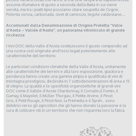
assuma sfumature di gusto a seconda della Baita in cui viene
servita, ma tra i piatti tipici possiamo citare seupetta de Cogne,
Polenta concia, carbonada, civet di camoscio, tegole valdostane….
Accomunati dalla Denominazione di Origine Protetta “Valle
d’Aosta – Vallée d’Aoste”, un panorama vitivinicolo di grande
ricchezza
I Vini DOC della Valle d’Aosta costituiscono il giusto compendio ad
una cucina così originale anch’essi legati potentemente alle
caratteristiche del territorio.
Le particolari condizioni climatiche della Valle d’Aosta, unitamente
alle caratteristiche dei terreni e alla loro esposizione, giacitura e
pendenza hanno creato una gamma ampia e qualificata di vini di
montagna prestigiosi, declinata in 7 sottodenominazioni di area e 15
di vitigno. La qualità e le specificità organolettiche di grandi vini
DOC come il Vallée d’Aoste Chardonnay, il Cornalin,il Fumin, il
Gamay, il Mayolet, il Müller Thurgau, il Petite Arvine, il Pinot
Gris, il Petit Rouge, il Pinot Noir, la Prëmetta e il Syrah… sono
debitrici verso gli agricoltori che gli hanno donato la passione e la
cura di coltivare viti in un territorio che non risparmia loro la fatica.