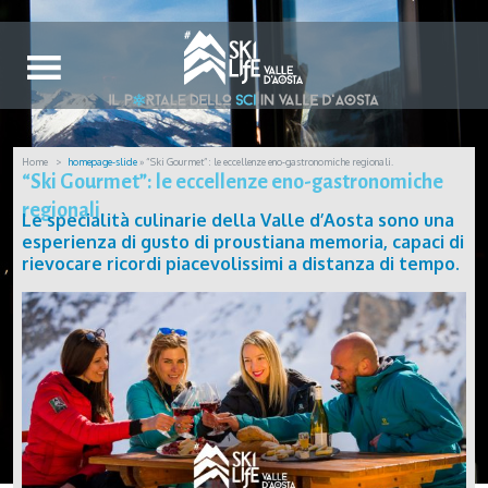
Home
homepage-slide
» “Ski Gourmet”: le eccellenze eno-gastronomiche regionali.
“Ski Gourmet”: le eccellenze eno-gastronomiche
regionali.
Le specialità culinarie della Valle d’Aosta sono una
esperienza di gusto di proustiana memoria, capaci di
rievocare ricordi piacevolissimi a distanza di tempo.