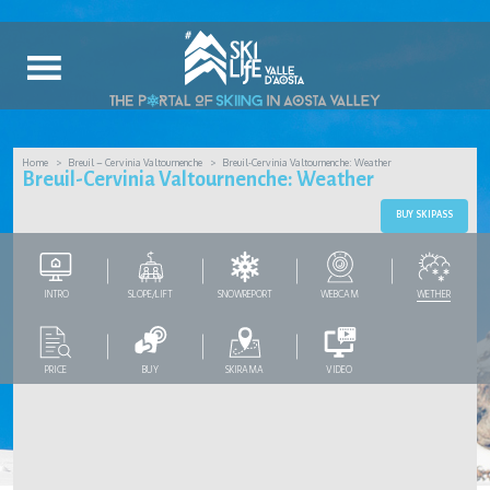
Home
Breuil – Cervinia Valtournenche
Breuil-Cervinia Valtournenche: Weather
Breuil-Cervinia Valtournenche: Weather
BUY SKIPASS
INTRO
SLOPE/LIFT
SNOWREPORT
WEBCAM
WETHER
PRICE
BUY
SKIRAMA
VIDEO