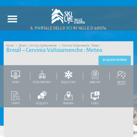
Home
Breuil – Cervinia Valtournenche
Cervinia Valtournenche : Meteo
Breuil – Cervinia Valtournenche : Meteo
ACQUISTA SKIPASS
INTRO
PISTE/IMPIANTI
BOLLETTINO
WEBCAM
METEO
TARIFFE
ACQUISTA
SKIRAMA
VIDEO