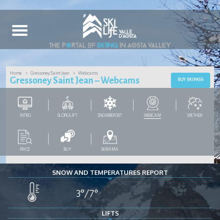
Home
Gressoney Saint Jean
Webcams
Gressoney Saint Jean – Webcams
BUY SKIPASS
INTRO
SLOPE/LIFT
SNOWREPORT
WEBCAM
WETHER
PRICE
BUY
SKIRAMA
SNOW AND TEMPERATURES REPORT
3°/7°
LIFTS