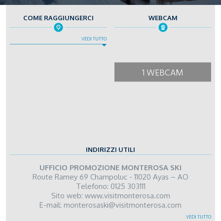
COME RAGGIUNGERCI
WEBCAM
VEDI TUTTO
1 WEBCAM
INDIRIZZI UTILI
UFFICIO PROMOZIONE MONTEROSA SKI
Route Ramey 69 Champoluc - 11020 Ayas – AO
Telefono: 0125 303111
Sito web:
www.visitmonterosa.com
E-mail:
monterosaski@visitmonterosa.com
UFFICIO DEL TURISMO DI CHAMPORCHER
SCUOLA SCI CHAMPORCHER
COMUNE DI CHAMPORCHER
VEDI TUTTO