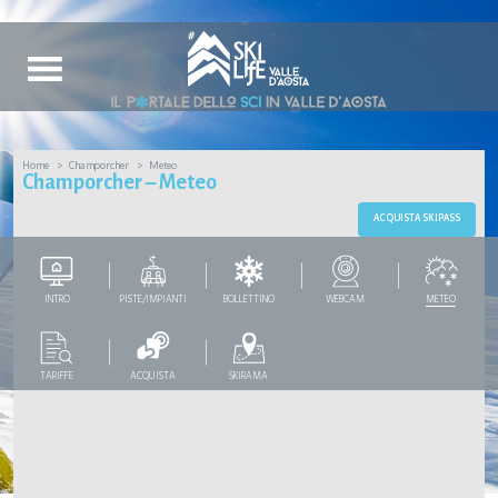
Home
Champorcher
Meteo
Champorcher – Meteo
ACQUISTA SKIPASS
INTRO
PISTE/IMPIANTI
BOLLETTINO
WEBCAM
METEO
TARIFFE
ACQUISTA
SKIRAMA