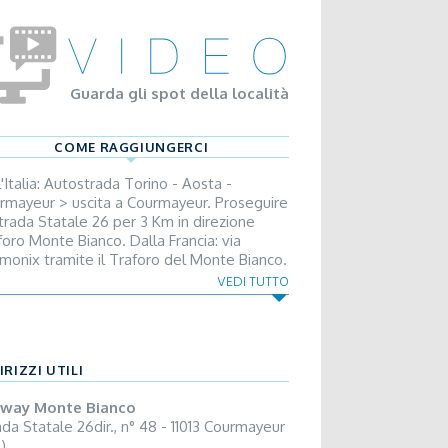
Guarda gli spot della località
COME RAGGIUNGERCI
'Italia: Autostrada Torino - Aosta -
rmayeur > uscita a Courmayeur. Proseguire
Strada Statale 26 per 3 Km in direzione
foro Monte Bianco. Dalla Francia: via
monix tramite il Traforo del Monte Bianco.
uscita del Traforo continuare per 1 km in
VEDI TUTTO
ezione Courmayeur.
IRIZZI UTILI
way Monte Bianco
ada Statale 26dir., n° 48 - 11013 Courmayeur
)