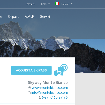
contatti
links
Italiano
le
Skipass
A.V.I.F.
Servizi
ACQUISTA SKIPASS
Skyway Monte Bianco
www.montebianco.com
info@montebianco.com
(+39) 0165 89196