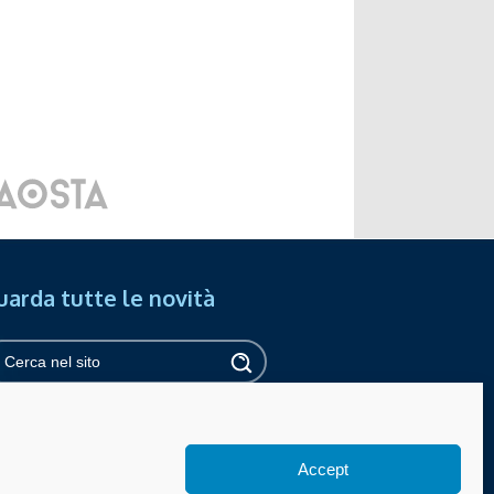
uarda tutte le novità
ipass online
Privacy
Cookies policy
essibilità
Accept