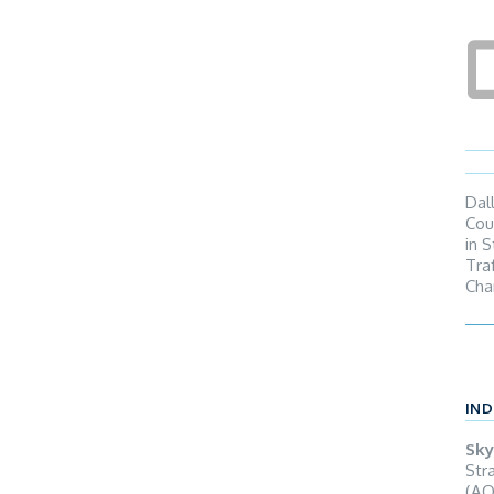
Dall
Cou
in 
Tra
Cha
All’
dir
IND
Sky
Str
(AO