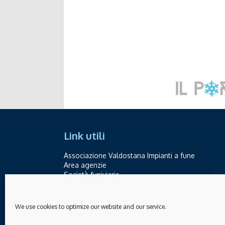
Link utili
Associazione Valdostana Impianti a fune
Area agenzie
Società funiviarie
Contatti
We use cookies to optimize our website and our service.
Telefono +39.0165.238871