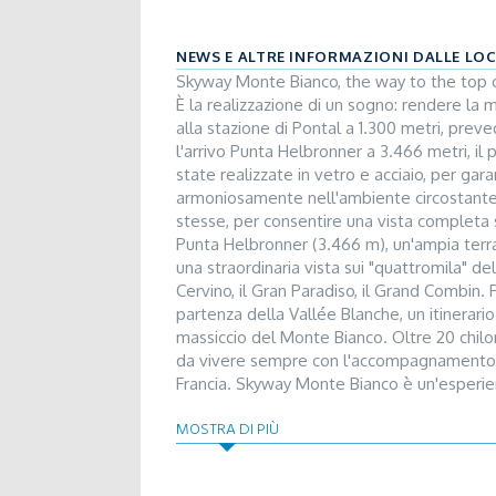
NEWS E ALTRE INFORMAZIONI DALLE LO
Skyway Monte Bianco, the way to the top of 
È la realizzazione di un sogno: rendere la m
alla stazione di Pontal a 1.300 metri, prev
l'arrivo Punta Helbronner a 3.466 metri, il p
state realizzate in vetro e acciaio, per gara
armoniosamente nell'ambiente circostante. 
stesse, per consentire una vista completa su
Punta Helbronner (3.466 m), un'ampia terra
una straordinaria vista sui "quattromila" del
Cervino, il Gran Paradiso, il Grand Combin. P
partenza della Vallée Blanche, un itinerario
massiccio del Monte Bianco. Oltre 20 chilome
da vivere sempre con l'accompagnamento di
Francia. Skyway Monte Bianco è un'esperien
culturale. Ti portiamo sul punto più alto d'I
MOSTRA DI PIÙ
possibile vivere la montagna: spazi espositivi
della funivia dal 1941 ad oggi, in estate il
LaFeltrinelli e una stanza surreale, la "Mon