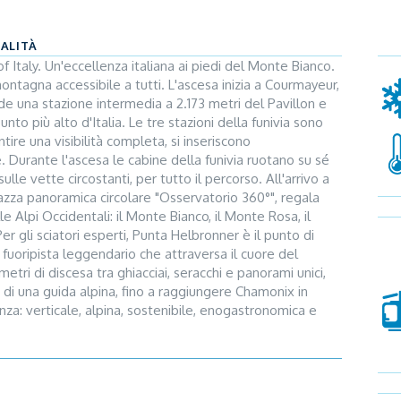
CALITÀ
Italy. Un'eccellenza italiana ai piedi del Monte Bianco.
ontagna accessibile a tutti. L'ascesa inizia a Courmayeur,
ede una stazione intermedia a 2.173 metri del Pavillon e
unto più alto d'Italia. Le tre stazioni della funivia sono
ntire una visibilità completa, si inseriscono
Durante l'ascesa le cabine della funivia ruotano su sé
lle vette circostanti, per tutto il percorso. All'arrivo a
zza panoramica circolare "Osservatorio 360°", regala
le Alpi Occidentali: il Monte Bianco, il Monte Rosa, il
er gli sciatori esperti, Punta Helbronner è il punto di
 fuoripista leggendario che attraversa il cuore del
tri di discesa tra ghiacciai, seracchi e panorami unici,
 una guida alpina, fino a raggiungere Chamonix in
za: verticale, alpina, sostenibile, enogastronomica e
talia e il più vicino al Monte Bianco. In ogni stazione è
, ristoranti e bar, l'esposizione dei cristalli, la storia
 Giardino Botanico Saussurea, la Tana delle Marmotte,
t Blanc Infinity Room", che permette di vivere il Monte