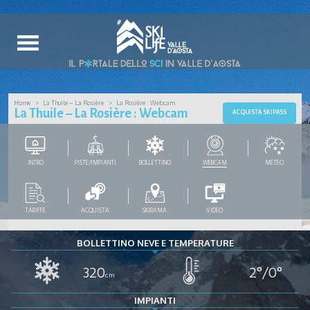
Home
La Thuile – La Rosière
La Rosière : Webcam
La Thuile – La Rosière : Webcam
ACQUISTA SKIPASS
INTRO
PISTE/IMPIANTI
BOLLETTINO
WEBCAM
METEO
TARIFFE
ACQUISTA
SKIRAMA
VIDEO
BOLLETTINO NEVE E TEMPERATURE
320
2°/0°
cm
IMPIANTI