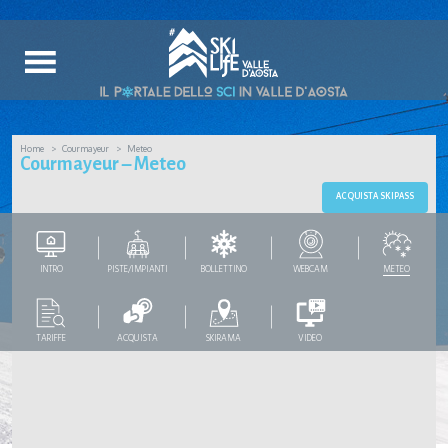
Home
Courmayeur
Meteo
Courmayeur – Meteo
ACQUISTA SKIPASS
INTRO
PISTE/IMPIANTI
BOLLETTINO
WEBCAM
METEO
TARIFFE
ACQUISTA
SKIRAMA
VIDEO