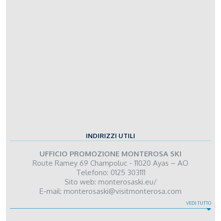
INDIRIZZI UTILI
UFFICIO PROMOZIONE MONTEROSA SKI
Route Ramey 69 Champoluc - 11020 Ayas – AO
Telefono: 0125 303111
Sito web:
monterosaski.eu/
E-mail:
monterosaski@visitmonterosa.com
OFFICE DU TOURISME GRESSONEY-SAINT-JEAN
COMUNE DI GRESSONEY-SAINT-JEAN
SCUOLA SCI WEISSMATTEN
VEDI TUTTO
Telefono: 0125 355185
Telefono: 0125 355192
Telefono: 0125 355291
Sito web:
Sito web:
Sito web:
www.comune.gressoneystjean.ao.it
www.scuolasciweissmatten.it
www.turismo.vda.it