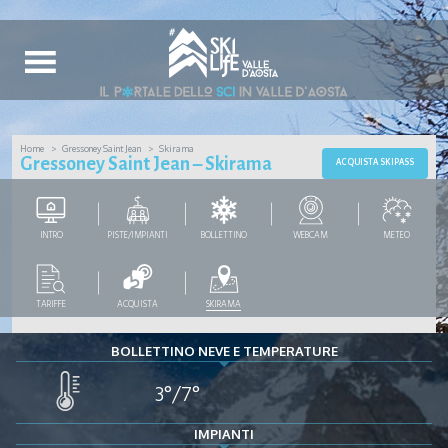
Home
Gressoney Saint Jean
Skirama
Gressoney Saint Jean – Skirama
ACQUISTA SKIPASS
INTRO
PISTE/IMPIANTI
BOLLETTINO
WEBCAM
METEO
TARIFFE
ACQUISTA
SKIRAMA
BOLLETTINO NEVE E TEMPERATURE
3°/7°
IMPIANTI