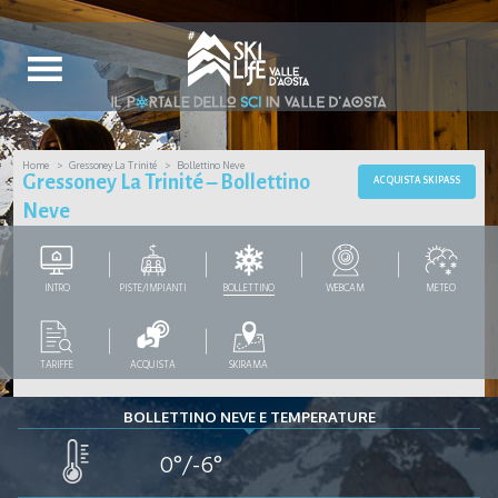
Home
Gressoney La Trinité
Bollettino Neve
Gressoney La Trinité – Bollettino
ACQUISTA SKIPASS
Neve
INTRO
PISTE/IMPIANTI
BOLLETTINO
WEBCAM
METEO
TARIFFE
ACQUISTA
SKIRAMA
BOLLETTINO NEVE E TEMPERATURE
0°/-6°