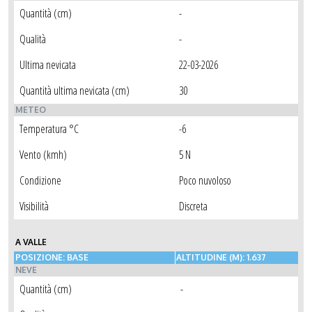
Quantità (cm)
-
Qualità
-
Ultima nevicata
22-03-2026
Quantità ultima nevicata (cm)
30
METEO
Temperatura °C
-6
Vento (kmh)
5 N
Condizione
Poco nuvoloso
Visibilità
Discreta
A VALLE
POSIZIONE: BASE
ALTITUDINE (M): 1.637
NEVE
Quantità (cm)
-