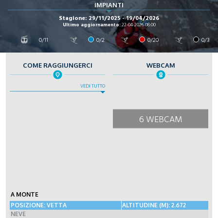
IMPIANTI
Stagione: 29/11/2025 - 19/04/2026
Ultimo aggiornamento:
22-04-2026 08:00
0/11
0/2
0/20
0/3
COME RAGGIUNGERCI
WEBCAM
VEDI TUTTO
6 WEBCAM
A MONTE
POSIZIONE: VETTA
ALTITUDINE (M): 2.672
NEVE