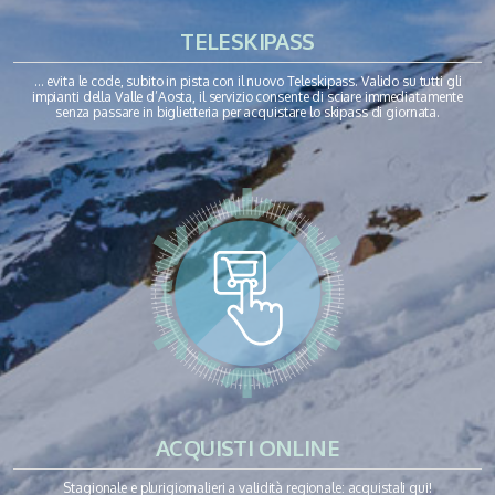
TELESKIPASS
… evita le code, subito in pista con il nuovo Teleskipass. Valido su tutti gli
impianti della Valle d’Aosta, il servizio consente di sciare immediatamente
senza passare in biglietteria per acquistare lo skipass di giornata.
ACQUISTI ONLINE
Stagionale e plurigiornalieri a validità regionale: acquistali qui!