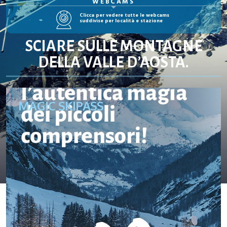
WEBCAMS
Clicca per vedere tutte le webcams
suddivise per località e stazione
SCIARE SULLE MONTAGNE
DELLA VALLE D’AOSTA.
MAGIC SKIPASS