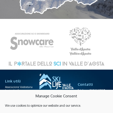
Link utili
Contatti
Associazione Valdostana
Impianti a fune
Telefono +39.0165.238871
Area agenzie
info@skilife.ski
Manage Cookie Consent
Società funiviarie
We use cookies to optimize our website and our service.
Skipass online
Privacy
Cookies policy
Accessibilità