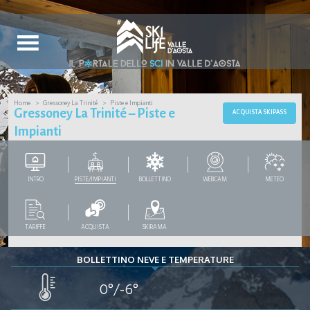
Home
Gressoney La Trinité
Piste e Impianti
Gressoney La Trinité – Piste e
ACQUISTA SKIPASS
Impianti
INTRO
PISTE/IMPIANTI
BOLLETTINO
WEBCAM
METEO
TARIFFE
ACQUISTA
SKIRAMA
BOLLETTINO NEVE E TEMPERATURE
0°/-6°