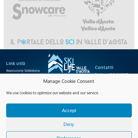
Link utili
Contatti
Associazione Valdostana
Impianti a fune
Telefono +39.0165.238871
Area agenzie
info@skilife.ski
Manage Cookie Consent
Società funiviarie
We use cookies to optimize our website and our service.
Skipass online
Privacy
Cookies policy
Accessibilità
Accept
Gestisci Cookies
Guarda tutte le novità
Deny