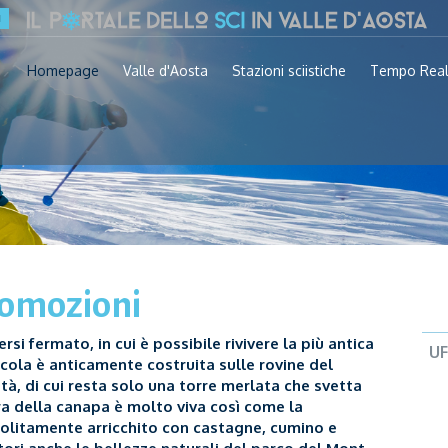
Homepage
Valle d'Aosta
Stazioni sciistiche
Tempo Rea
omozioni
i fermato, in cui è possibile rivivere la più antica
U
Nicola è anticamente costruita sulle rovine del
ttà, di cui resta solo una torre merlata che svetta
ra della canapa è molto viva così come la
solitamente arricchito con castagne, cumino e