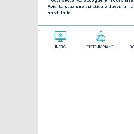
frutta secca. Ad accogliere i suoi visit
Avic. La stazione sciistica è davvero fr
nord Italia.
INTRO
PISTE/IMPIANTI
B