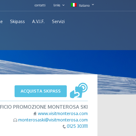
contatti
links
Italiano
le
Skipass
A.V.I.F.
Servizi
ACQUISTA SKIPASS
FFICIO PROMOZIONE MONTEROSA SKI
www.visitmonterosa.com
monterosaski@visitmonterosa.com
0125 303111