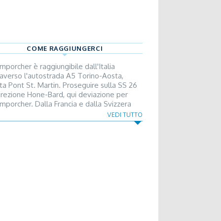
COME RAGGIUNGERCI
mporcher è raggiungibile dall'Italia
raverso l'autostrada A5 Torino-Aosta,
ita Pont St. Martin. Proseguire sulla SS 26
direzione Hone-Bard, qui deviazione per
mporcher. Dalla Francia e dalla Svizzera
raverso il Tunnel del Gran San Bernardo,
VEDI TUTTO
seguendo sul raccordo autostradale in
ezione Torino, uscita Verres. Proseguire
la SS 26 in direzione Hone-Bard, qui
iazione per Champorcher