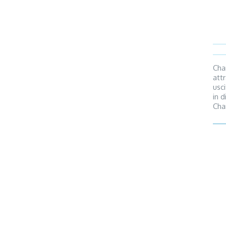
Cha
att
usc
in 
Cha
att
pro
dir
sul
dev