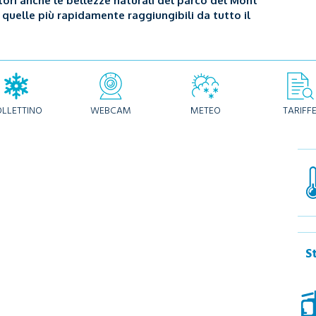
atori anche le bellezze naturali del parco del Mont
a quelle più rapidamente raggiungibili da tutto il
OLLETTINO
WEBCAM
METEO
TARIFF
S