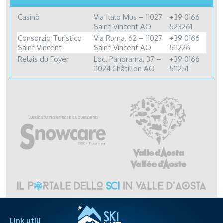
Casinò
Via Italo Mus – 11027
+39 0166
Saint-Vincent AO
523261
Consorzio Turistico
Via Roma, 62 – 11027
+39 0166
Saint Vincent
Saint-Vincent AO
511226
Relais du Foyer
Loc. Panorama, 37 –
+39 0166
11024 Châtillon AO
511251
Link utili