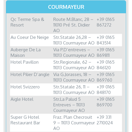
COURMAYEUR
Qc Terme Spa &
Route M.Blanc, 28 –
+39 0165
Resort
11010 Pré St. Didier
867272
AO
Au Coeur De Neige
Str.Statale 26,28 –
+39 0165
11013 Courmayeur AO
843514
Auberge De La
Via P.D’entreves –
+39 0165
Maison
11013 Courmayeur AO
869811
Hotel Pavillon
Str.Regionale, 62 –
+39 0165
11013 Courmayeur AO
846120
Hotel Pilier D’angle
Via G.Jorasses, 18 –
+39 0165
11013 Courmayeur AO
869760
Hotel Svizzero
Str.Statale 26, 11 –
+39 0165
11013 Courmayeur AO
848170
Aigle Hotel
Str.La Palud 5
+39 0165
Entreves – 11013
869700
Courmayeur AO
Super G Hotel
Fraz. Plan Checrouit
+39 331
Restaurant Bar
9 – 11013 Courmayeur
2710024
AO