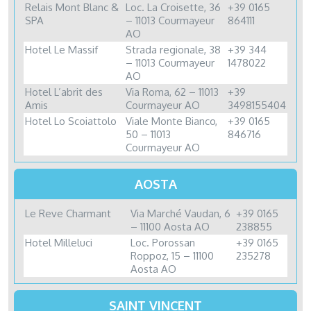
Relais Mont Blanc &
Loc. La Croisette, 36
+39 0165
SPA
– 11013 Courmayeur
864111
AO
Hotel Le Massif
Strada regionale, 38
+39 344
– 11013 Courmayeur
1478022
AO
Hotel L’abrit des
Via Roma, 62 – 11013
+39
Amis
Courmayeur AO
3498155404
Hotel Lo Scoiattolo
Viale Monte Bianco,
+39 0165
50 – 11013
846716
Courmayeur AO
AOSTA
Le Reve Charmant
Via Marché Vaudan, 6
+39 0165
– 11100 Aosta AO
238855
Hotel Milleluci
Loc. Porossan
+39 0165
Roppoz, 15 – 11100
235278
Aosta AO
SAINT VINCENT