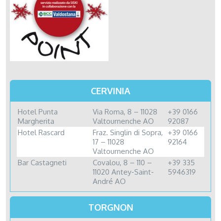
CERVINIA
Hotel Punta
Via Roma, 8 – 11028
+39 0166
Margherita
Valtournenche AO
92087
Hotel Rascard
Fraz. Singlin di Sopra,
+39 0166
17 – 11028
92164
Valtournenche AO
Bar Castagneti
Covalou, 8 – 110 –
+39 335
11020 Antey-Saint-
5946319
André AO
TORGNON