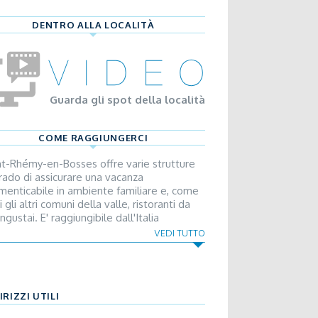
DENTRO ALLA LOCALITÀ
Guarda gli spot della località
COME RAGGIUNGERCI
nt-Rhémy-en-Bosses offre varie strutture
grado di assicurare una vacanza
imenticabile in ambiente familiare e, come
i gli altri comuni della valle, ristoranti da
gustai. E' raggiungibile dall'Italia
raverso l'autostrada A5 Torino-Aosta,
VEDI TUTTO
ita Aosta Est. Proseguire sul raccordo
ostradale in direzione Gran San Bernardo
o a Saint-Rhèmy-en-Bosses. Dalla Francia e
la Svizzera attraverso il Tunnel del Gran
IRIZZI UTILI
 Bernardo, proseguire sulla s.s.27 sino a
nt-Rhémy-en-Bosses.