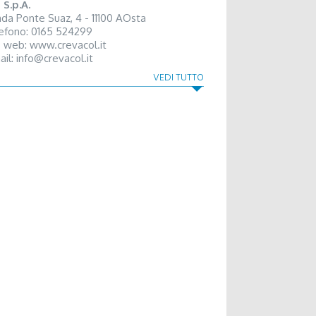
 S.p.A.
ada Ponte Suaz, 4 - 11100 AOsta
efono: 0165 524299
o web:
www.crevacol.it
ail:
info@crevacol.it
ola di Sci Gran San Bernardo
VEDI TUTTO
 Flassin - 11010 Saint-Oyen
efono: 0165 780610 - 333 5056345
ail:
scuolascigsbernardo@libero.it