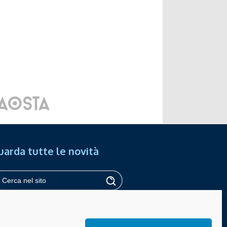
uarda tutte le novità
ipass online
Privacy
Cookies policy
essibilità