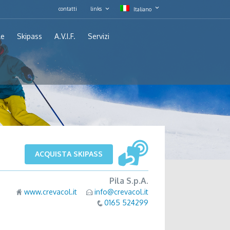
contatti
links
Italiano
le
Skipass
A.V.I.F.
Servizi
ACQUISTA SKIPASS
Pila S.p.A.
www.crevacol.it
info@crevacol.it
0165 524299