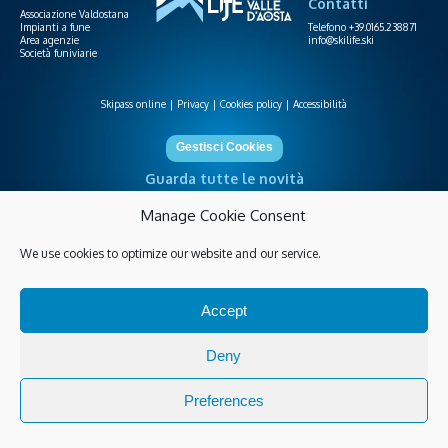
Contatti
Associazione Valdostana
Impianti a fune
Telefono +39.0165.238871
Area agenzie
info@skilife.ski
Società funiviarie
Skipass online
Privacy
Cookies policy
Accessibilità
Gestisci Cookies
Guarda tutte le novità
Manage Cookie Consent
We use cookies to optimize our website and our service.
© 2026 Copyright Skilife P.I. IT00035130079 |
developed by WEQUID
&
design by ARSENALE
.
Accept
Deny
Preferences