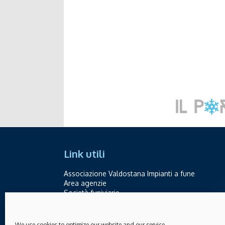
Link utili
Associazione Valdostana Impianti a fune
Area agenzie
Società funiviarie
Contatti
We use cookies to optimize our website and our service.