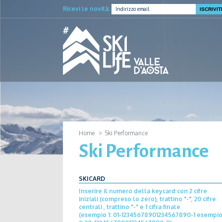
Ricevi le novità:
Home
Ski Performance
Ski Performance
SKICARD
Inserire il numero della keycard con 2 cifre
iniziali (compreso lo zero), trattino "-", 20 cifre
centrali , trattino "-" e 1 cifra finale
(esempio 1:
01-12345678901234567890-1
esempi