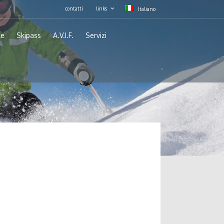
contatti
links
Italiano
le
Skipass
A.V.I.F.
Servizi