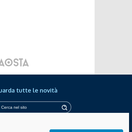
uarda tutte le novità
ipass online
Privacy
Cookies policy
essibilità