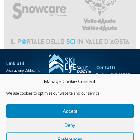
Link utili
Contatti
Associazione Valdostana
Impianti a fune
Telefono +39.0165.238871
Area agenzie
info@skilife.ski
Manage Cookie Consent
Società funiviarie
We use cookies to optimize our website and our service.
Skipass online
Privacy
Cookies policy
Accessibilità
Accept
Gestisci Cookies
Guarda tutte le novità
Deny
Preferences