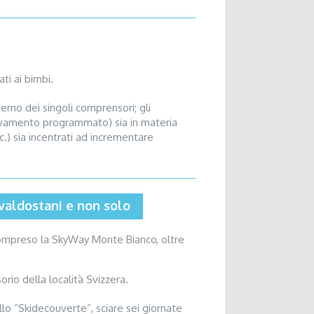
ti ai bimbi.
erno dei singoli comprensori; gli
innevamento programmato) sia in materia
c.) sia incentrati ad incrementare
 valdostani e non solo
 compreso la SkyWay Monte Bianco, oltre
io della località Svizzera.
llo “Skidecouverte”, sciare sei giornate