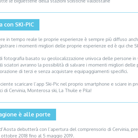
tutte le biglietterie della stazioni sciistiche valdostane
a con SKI-PIC
dere in tempo reale le proprie esperienze è sempre più diffuso anche 
gistrare i momenti migliori delle proprie esperienze ed è qui che Sk
di fotografia basato su geolocalizzazione univoca delle persone in 
 sciatori avranno la possibilità di salvare i momenti migliori delle 
borazione di terzi e senza acquistare equipaggiamenti specifici.
ciente scaricare l’app Ski-Pic nel proprio smartphone e sciare in pro
ci di Cervinia, Monterosa ski, La Thuile e Pila!
tagione è alle porte
e d’Aosta debutterà con l’apertura del comprensorio di Cervinia, pr
 ottobre 2018 fino al 5 maggio 2019.