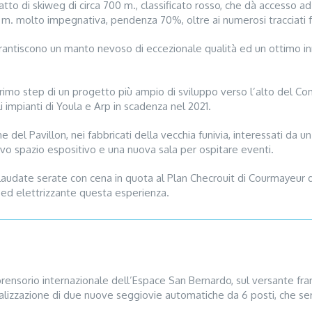
atto di skiweg di circa 700 m., classificato rosso, che dà accesso a
0 m. molto impegnativa, pendenza 70%, oltre ai numerosi tracciati fuo
antiscono un manto nevoso di eccezionale qualità ed un ottimo inne
l primo step di un progetto più ampio di sviluppo verso l’alto del
i impianti di Youla e Arp in scadenza nel 2021.
 del Pavillon, nei fabbricati della vecchia funivia, interessati da 
ovo spazio espositivo e una nuova sala per ospitare eventi.
ollaudate serate con cena in quota al Plan Checrouit di Courmayeur 
 ed elettrizzante questa esperienza.
prensorio internazionale dell’Espace San Bernardo, sul versante fr
realizzazione di due nuove seggiovie automatiche da 6 posti, che se