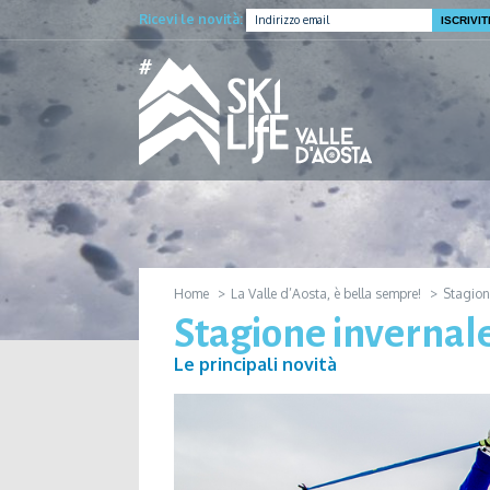
Ricevi le novità:
Home
La Valle d’Aosta, è bella sempre!
Stagion
Stagione invernal
Le principali novità