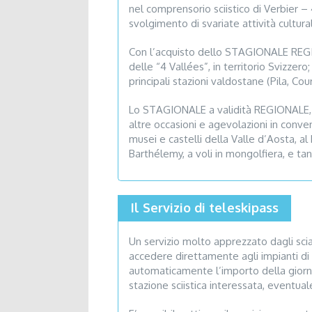
nel comprensorio sciistico di Verbier – 
svolgimento di svariate attività cultural
Con l’acquisto dello STAGIONALE REGION
delle “4 Vallées”, in territorio Svizzer
principali stazioni valdostane (Pila, Co
Lo STAGIONALE a validità REGIONALE, pe
altre occasioni e agevolazioni in conven
musei e castelli della Valle d’Aosta, al
Barthélemy, a voli in mongolfiera, e ta
Il Servizio di teleskipass
Un servizio molto apprezzato dagli sciato
accedere direttamente agli impianti di r
automaticamente l’importo della giornata 
stazione sciistica interessata, eventuale