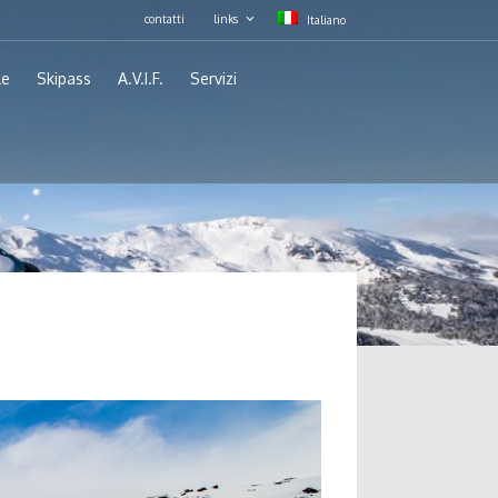
contatti
links
Italiano
le
Skipass
A.V.I.F.
Servizi