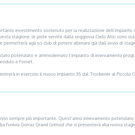
portante investimento sostenuto per la realizzazione dell’impianto 
questa stagione, le piste servite dalla seggiovia Cielo Alto sono s
ermetterà agli sci club di potersi allenare già dall’avvio di stag
stato potenziato e ammodernato l’impianto di innevamento progr
Teodulo e Fornet.
, entrerà in esercizio il nuovo impianto 3S dal Trockener al Piccolo C
i anno sempre più importante. Quest’anno innevamento potenziato 
la Funivia Gorraz Grand Grimod che si presenterà alla nuova stagi