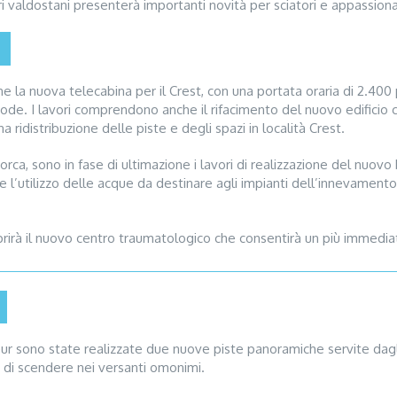
 valdostani presenterà importanti novità per sciatori e appassiona
one la nuova telecabina per il Crest, con una portata oraria di 2.4
e code. I lavori comprendono anche il rifacimento del nuovo edificio 
 ridistribuzione delle piste e degli spazi in località Crest.
ca, sono in fase di ultimazione i lavori di realizzazione del nuovo 
re l’utilizzo delle acque da destinare agli impianti dell’innevamen
 aprirà il nuovo centro traumatologico che consentirà un più immedi
ur sono state realizzate due nuove piste panoramiche servite dagl
 di scendere nei versanti omonimi.