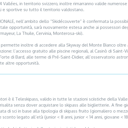
4 Vallées, in territorio svizzero, inoltre rimarranno valide numerose 
i e sportive su tutto il territorio valdostano.
ALE, nell’ambito dello “Skidécouverte” è confermata la possibilit
o; tale opportunità, sarà nuovamente estesa anche ai possessori degli
urmayeur, La Thuile, Cervinia, Monterosa-ski).
rmette inoltre di accedere alla Skyway del Monte Bianco oltre all
zione: l’accesso gratuito alle piscine regionali, al Casinò di Saint
 Forte di Bard, alle terme di Pré-Saint-Didier, all’osservatorio astro
nte altre opportunità.
ri è il Teleskipass, valido in tutte le stazioni sciistiche della Vall
isalita senza dover acquistare lo skipass alle biglietterie. A fine g
di sci in base alla tipologia di skipass fruito (giornaliero o mezzo g
 sconto legato all’età (junior < 8 anni, junior < 14 anni, giovane < 18