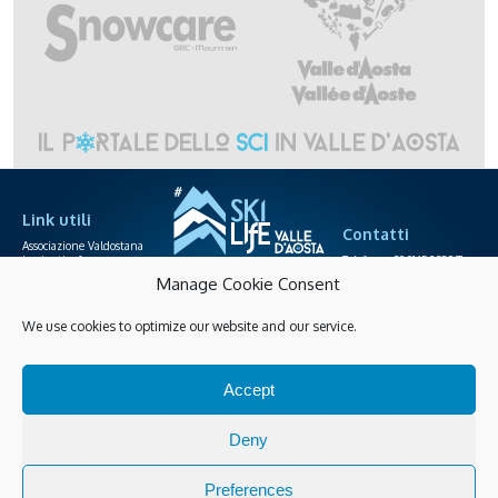
Link utili
Contatti
Associazione Valdostana
Impianti a fune
Telefono +39.0165.238871
Area agenzie
info@skilife.ski
Manage Cookie Consent
Società funiviarie
We use cookies to optimize our website and our service.
Skipass online
Privacy
Cookies policy
Accessibilità
Accept
Gestisci Cookies
Guarda tutte le novità
Deny
Preferences