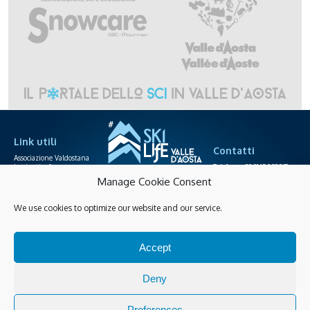
Link utili
Contatti
Associazione Valdostana
Impianti a fune
Telefono +39.0165.238871
Area agenzie
info@skilife.ski
Manage Cookie Consent
Società funiviarie
We use cookies to optimize our website and our service.
Skipass online
Privacy
Cookies policy
Accessibilità
Accept
Gestisci Cookies
Guarda tutte le novità
Deny
Preferences