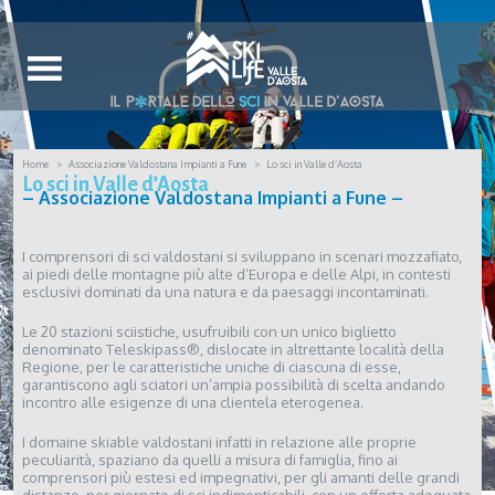
Home
Associazione Valdostana Impianti a Fune
Lo sci in Valle d’Aosta
Lo sci in Valle d’Aosta
– Associazione Valdostana Impianti a Fune –
I comprensori di sci valdostani si sviluppano in scenari mozzafiato,
ai piedi delle montagne più alte d’Europa e delle Alpi, in contesti
esclusivi dominati da una natura e da paesaggi incontaminati.
Le 20 stazioni sciistiche, usufruibili con un unico biglietto
denominato Teleskipass®, dislocate in altrettante località della
Regione, per le caratteristiche uniche di ciascuna di esse,
garantiscono agli sciatori un’ampia possibilità di scelta andando
incontro alle esigenze di una clientela eterogenea.
I domaine skiable valdostani infatti in relazione alle proprie
peculiarità, spaziano da quelli a misura di famiglia, fino ai
comprensori più estesi ed impegnativi, per gli amanti delle grandi
distanze, per giornate di sci indimenticabili, con un offerta adeguata