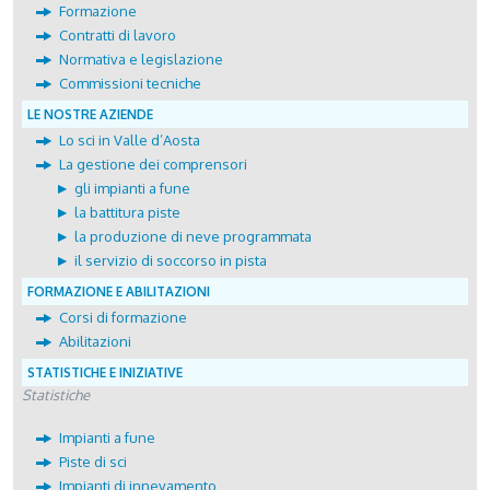
Formazione
Contratti di lavoro
Normativa e legislazione
Commissioni tecniche
LE NOSTRE AZIENDE
Lo sci in Valle d’Aosta
La gestione dei comprensori
gli impianti a fune
la battitura piste
la produzione di neve programmata
il servizio di soccorso in pista
FORMAZIONE E ABILITAZIONI
Corsi di formazione
Abilitazioni
STATISTICHE E INIZIATIVE
Statistiche
Impianti a fune
Piste di sci
Impianti di innevamento