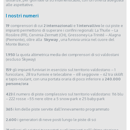
alle aspettative.
I nostri numeri
19
comprensori di cui
2 internazionali
e
1 intervallivo
le cui piste e
impianti permettono di superare i confini regionali: La Thuile – La
Rosière (FR), Cervinia-Zermatt (CH), Gressoney-La-Trinité – Alagna
(Piemonte), oltre alla
Skyway ,
una funivia unica nel cuore del
Monte Bianco
1.950
la quota altimetrica media dei comprensori di sci valdostani
(escluso Skyway)
159
gli impianti funiviari in esercizio sul territorio valdostano – 1
funicolare, 28 tra Funivie e telecabine – 68 seggiovie – 62 tra skilift
e tapis-roulant, con una portata oraria di poco inferiore a
240.000
persone/ora
423
il numero di piste complessivo sul territorio valdostano: 116 blu
– 222 rosse –55 nere oltre a 5 snow-park e 25 baby-park
365
i km delle piste servite dall’innevamento programmato
2.600
i generatori di neve posti lungo le piste di sci
31
milioni gli sciatori trasportati sugli impianti nell’ultima stagione